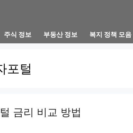
주식 정보
부동산 정보
복지 정책 모음
자포털
 금리 비교 방법