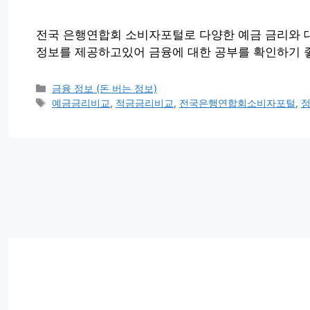
전국 은행연합회 소비자포털로 다양한 예금 금리와 대
정보를 제공하고있어 금융에 대한 공부를 확인하기
Categories
금융 정보 (돈 버는 정보)
Tags
예금금리비교
,
적금금리비교
,
전국은행연합회소비자포털
,