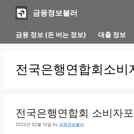
Skip
to
금융정보불러
content
금융 정보 (돈 버는 정보)
대출 정보
전국은행연합회소비
전국은행연합회 소비자포털
2022년 02월 12일
by
금융정보불러