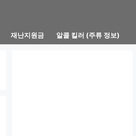
재난지원금
알콜 킬러 (주류 정보)