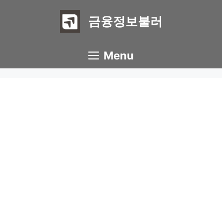
Skip
to
금융정보불러
content
Menu