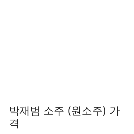
박재범 소주 (원소주) 가
격