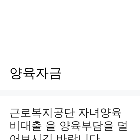
양육자금
근로복지공단 자녀양육
비대출 을 양육부담을 덜
어보시길 바랍니다.