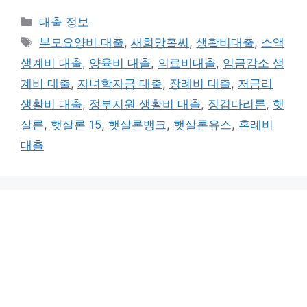
Categories
대출 정보
Tags
부모요양비 대출
,
새희망홀씨
,
생활비대출
,
소액
생계비 대출
,
양육비 대출
,
의료비대출
,
임금감소 생
계비 대출
,
자녀학자금 대출
,
장례비 대출
,
저금리
생활비 대출
,
정부지원 생활비 대출
,
징검다리론
,
햇
살론
,
햇살론 15
,
햇살론뱅크
,
햇살론유스
,
혼례비
대출