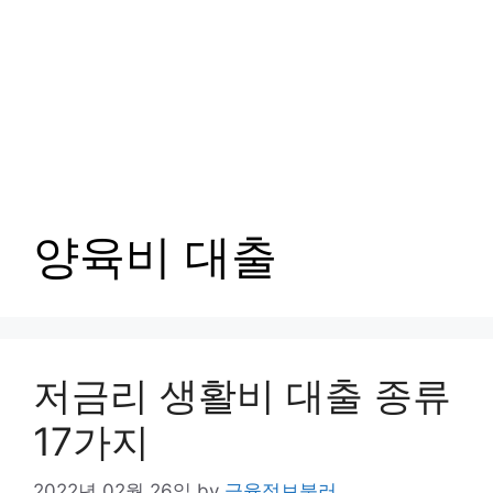
양육비 대출
저금리 생활비 대출 종류
17가지
2022년 02월 26일
by
금융정보불러