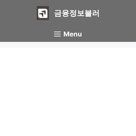
Skip
to
금융정보불러
content
Menu