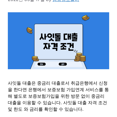
사잇돌 대출은 중금리 대출로서 취급은행에서 신청
을 한다면 은행에서 보증보험 가입연계 서비스를 통
해 별도로 보증보험가입을 위한 방문 없이 중금리
대출을 이용할 수 있습니다. 사잇돌 대출 자격 조건
및 한도 와 금리를 확인할 수 있습니다.