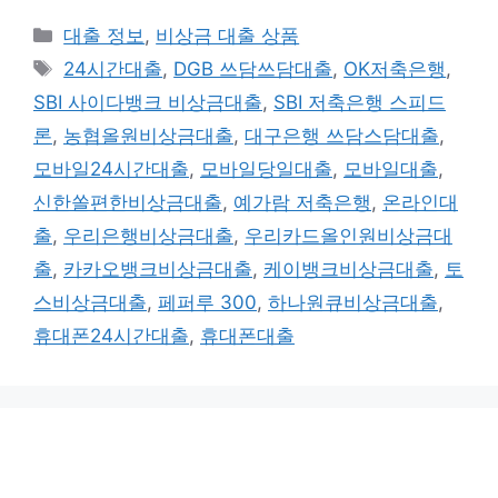
Categories
대출 정보
,
비상금 대출 상품
Tags
24시간대출
,
DGB 쓰담쓰담대출
,
OK저축은행
,
SBI 사이다뱅크 비상금대출
,
SBI 저축은행 스피드
론
,
농협올원비상금대출
,
대구은행 쓰담스담대출
,
모바일24시간대출
,
모바일당일대출
,
모바일대출
,
신한쏠편한비상금대출
,
예가람 저축은행
,
온라인대
출
,
우리은행비상금대출
,
우리카드올인원비상금대
출
,
카카오뱅크비상금대출
,
케이뱅크비상금대출
,
토
스비상금대출
,
페퍼루 300
,
하나원큐비상금대출
,
휴대폰24시간대출
,
휴대폰대출