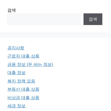
검색
검색
공지사항
근로자 대출 상품
금융 정보 (돈 버는 정보)
대출 정보
복지 정책 모음
부동산 대출 상품
비상금 대출 상품
세금 정보