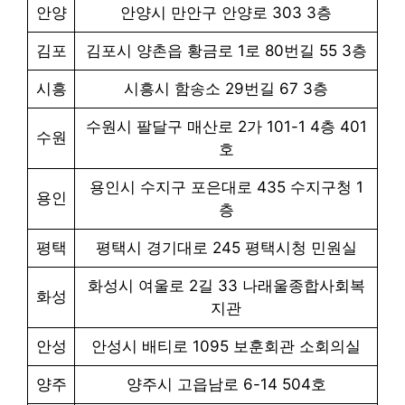
안양
안양시 만안구 안양로 303 3층
김포
김포시 양촌읍 황금로 1로 80번길 55 3층
시흥
시흥시 함송소 29번길 67 3층
수원시 팔달구 매산로 2가 101-1 4층 401
수원
호
용인시 수지구 포은대로 435 수지구청 1
용인
층
평택
평택시 경기대로 245 평택시청 민원실
화성시 여울로 2길 33 나래울종합사회복
화성
지관
안성
안성시 배티로 1095 보훈회관 소회의실
양주
양주시 고읍남로 6-14 504호